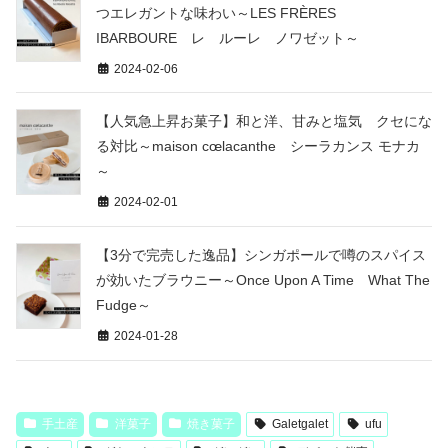
つエレガントな味わい～LES FRÈRES
IBARBOURE レ ルーレ ノワゼット～
2024-02-06
【人気急上昇お菓子】和と洋、甘みと塩気 クセにな
る対比～maison cœlacanthe シーラカンス モナカ
～
2024-02-01
【3分で完売した逸品】シンガポールで噂のスパイス
が効いたブラウニー～Once Upon A Time What The
Fudge～
2024-01-28
手土産
洋菓子
焼き菓子
Galetgalet
ufu