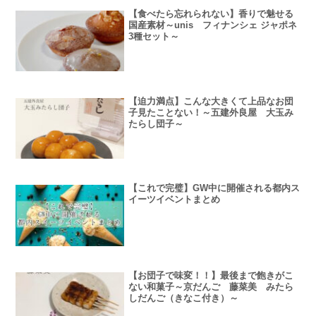
【食べたら忘れられない】香りで魅せる
国産素材～unis フィナンシェ ジャポネ
3種セット～
【迫力満点】こんな大きくて上品なお団
子見たことない！～五建外良屋 大玉み
たらし団子～
【これで完璧】GW中に開催される都内ス
イーツイベントまとめ
【お団子で味変！！】最後まで飽きがこ
ない和菓子～京だんご 藤菜美 みたら
しだんご（きなこ付き）～