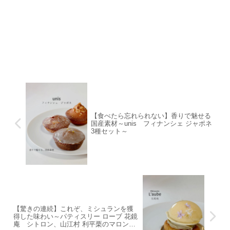
【食べたら忘れられない】香りで魅せる
国産素材～unis フィナンシェ ジャポネ
3種セット～
【驚きの連続】これぞ、ミシュランを獲
得した味わい～パティスリー ローブ 花鏡
庵 シトロン、⼭江村 利平栗のマロンパ