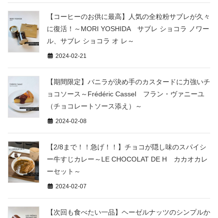
【コーヒーのお供に最高】人気の全粒粉サブレが久々
に復活！～MORI YOSHIDA サブレ ショコラ ノワー
ル、サブレ ショコラ オ レ～
2024-02-21
【期間限定】バニラが決め手のカスタードに力強いチ
ョコソース～Frédéric Cassel フラン・ヴァニーユ
（チョコレートソース添え）～
2024-02-08
【2/8まで！！急げ！！】チョコが隠し味のスパイシ
ー牛すじカレー～LE CHOCOLAT DE H カカオカレ
ーセット～
2024-02-07
【次回も食べたい一品】ヘーゼルナッツのシンプルか