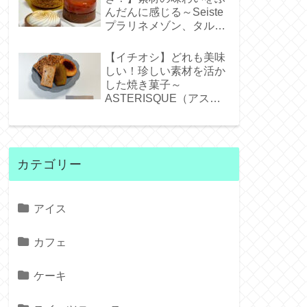
んだんに感じる～Seiste
プラリネメゾン、タルト
タタンジェネバ、タルト
シトロン～
【イチオシ】どれも美味
しい！珍しい素材を活か
した焼き菓子～
ASTERISQUE（アステ
リスク）～
カテゴリー
アイス
カフェ
ケーキ