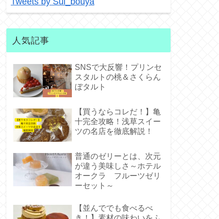
Tweets by Sui_bouya
人気記事
SNSで大反響！プリンセ
スタルトの桃＆さくらん
ぼタルト
【買うならコレだ！】亀
十完全攻略！浅草スイー
ツの名店を徹底解説！
普通のゼリーとは、次元
が違う美味しさ～ホテル
オークラ フルーツゼリ
ーセット～
【並んででも食べるべ
き！】素材の味わいをふ