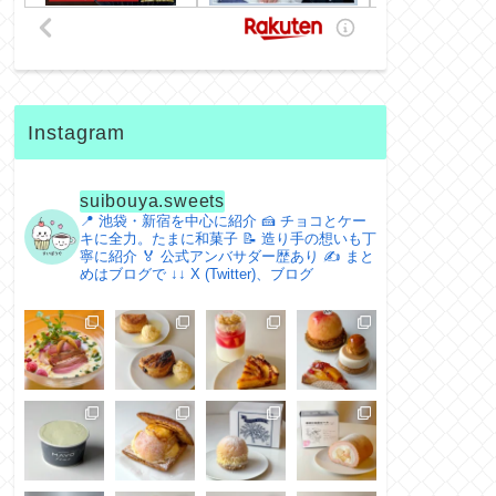
Instagram
suibouya.sweets
📍 池袋・新宿を中心に紹介
🍰 チョコとケー
キに全力。たまに和菓子
📝 造り手の想いも丁
寧に紹介
🏅 公式アンバサダー歴あり
✍️ まと
めはブログで
↓↓ X (Twitter)、ブログ