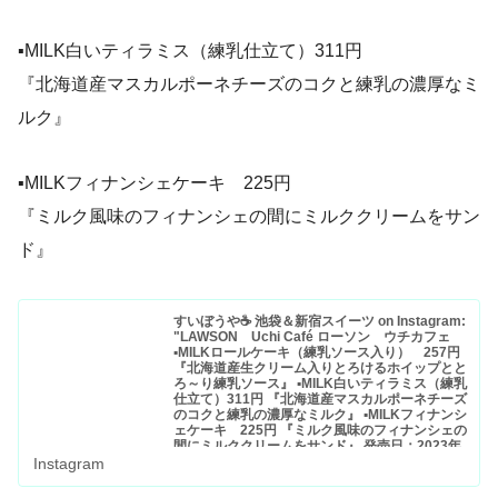
▪MILK白いティラミス（練乳仕立て）311円
『北海道産マスカルポーネチーズのコクと練乳の濃厚なミ
ルク』
▪MILKフィナンシェケーキ 225円
『ミルク風味のフィナンシェの間にミルククリームをサン
ド』
すいぼうや☕️ 池袋＆新宿スイーツ on Instagram:
"LAWSON Uchi Café ローソン ウチカフェ
▪MILKロールケーキ（練乳ソース入り） 257円
『北海道産生クリーム入りとろけるホイップとと
ろ～り練乳ソース』 ▪MILK白いティラミス（練乳
仕立て）311円 『北海道産マスカルポーネチーズ
のコクと練乳の濃厚なミルク』 ▪MILKフィナンシ
ェケーキ 225円 『ミルク風味のフィナンシェの
間にミルククリームをサンド』 発売日：2023年
11月14日(火) ----- ▶感想 【MILKロールケーキ】
Instagram
ローソンスイーツと言えばロールケーキが筆頭で
すが、 実はロールケーキとMILKのコラボは初な