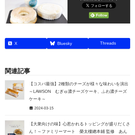
Threads
X
Bluesky
関連記事
【コスパ最強】2種類のチーズが様々な味わいを演出
～LAWSON むぎゅ濃チーズケーキ、ふわ濃チーズ
ケーキ～
2024-03-15
【大衆向けの味】心惹かれるトッピングが盛りだくさ
ん！～ファミリーマート 榮太樓總本鋪 監修 あん