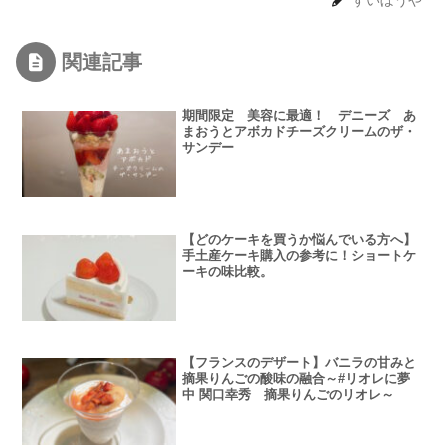
すいぼうや
関連記事
期間限定 美容に最適！ デニーズ あ
まおうとアボカドチーズクリームのザ・
サンデー
【どのケーキを買うか悩んでいる方へ】
手土産ケーキ購入の参考に！ショートケ
ーキの味比較。
【フランスのデザート】バニラの甘みと
摘果りんごの酸味の融合～#リオレに夢
中 関口幸秀 摘果りんごのリオレ～