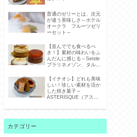
普通のゼリーとは、次元
が違う美味しさ～ホテル
オークラ フルーツゼリ
ーセット～
【並んででも食べるべ
き！】素材の味わいをふ
んだんに感じる～Seiste
プラリネメゾン、タルト
タタンジェネバ、タルト
シトロン～
【イチオシ】どれも美味
しい！珍しい素材を活か
した焼き菓子～
ASTERISQUE（アステ
リスク）～
カテゴリー