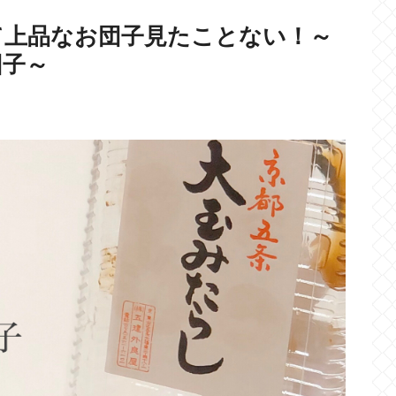
て上品なお団子見たことない！～
団子～