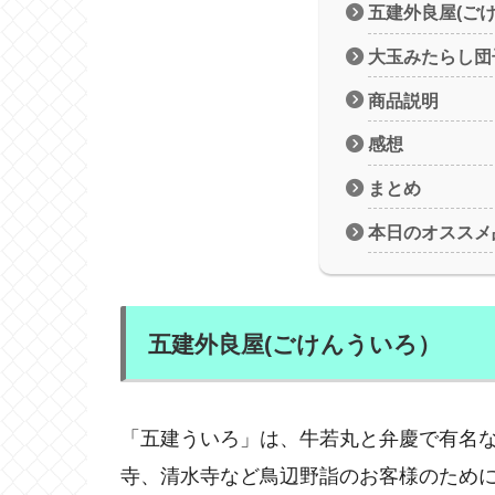
五建外良屋(ご
大玉みたらし団
商品説明
感想
まとめ
本日のオススメ
五建外良屋(ごけんういろ）
「五建ういろ」は、牛若丸と弁慶で有名な五
寺、清水寺など鳥辺野詣のお客様のために