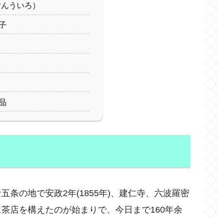
けんういろ）
子
品
条の地で安政2年(1855年)、建仁寺、六波羅密
茶店を構えたのが始まりで、今日まで160年余