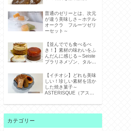
普通のゼリーとは、次元
が違う美味しさ～ホテル
オークラ フルーツゼリ
ーセット～
【並んででも食べるべ
き！】素材の味わいをふ
んだんに感じる～Seiste
プラリネメゾン、タルト
タタンジェネバ、タルト
シトロン～
【イチオシ】どれも美味
しい！珍しい素材を活か
した焼き菓子～
ASTERISQUE（アステ
リスク）～
カテゴリー