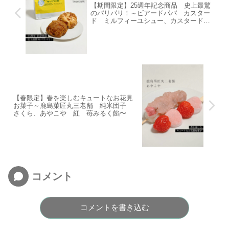
【期間限定】25週年記念商品 史上最驚
のパリパリ！～ビアードパパ カスター
ド ミルフィーユシュー、カスタードプ
リン クッキーシュー～
【春限定】春を楽しむキュートなお花見
お菓子～鹿島菓匠丸三老舗 純米団子
さくら、あやこや 紅 苺みるく餡〜
コメント
コメントを書き込む