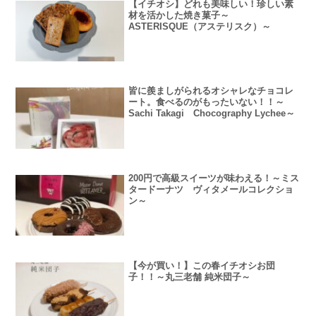
【イチオシ】どれも美味しい！珍しい素
材を活かした焼き菓子～
ASTERISQUE（アステリスク）～
皆に羨ましがられるオシャレなチョコレ
ート。食べるのがもったいない！！～
Sachi Takagi Chocography Lychee～
200円で高級スイーツが味わえる！～ミス
タードーナツ ヴィタメールコレクショ
ン～
【今が買い！】この春イチオシお団
子！！～丸三老舗 純米団子～