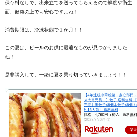
保存料なしで、出来立てを送ってもらえるので鮮度や衛生
面、健康の上でも安心ですよね！
消費期限は、冷凍状態で１か月！！
この夏は、ビールのお供に最適なものが見つかりました
ね！
是非購入して、一緒に夏を乗り切っていきましょう！！
【4年連続中華総菜・点心部門
メ大賞受賞！】餃子 送料無料 【
完売】黒餃子48個本餃子48個！
約16人前！ 送料無料
価格：4,760円（税込、送料無料
(2023/7/26時点)
楽