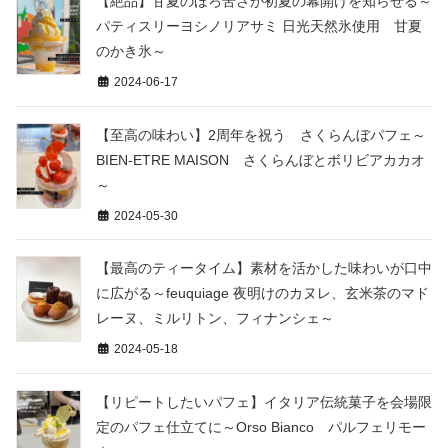
【絶品】甘夏のほろ苦さが初夏の幕開けを知らせる～
パティスリーヨシノリアサミ 日光天然氷使用 甘夏
のかき氷～
2024-06-17
【至高の味わい】2周年を祝う さくらんぼパフェ～
BIEN-ETRE MAISON さくらんぼとボリビアカカオ
～
2024-05-30
【最高のティータイム】素材を活かした味わいが口中
に広がる～feuquiage 夜明けのカヌレ、玄米茶のマド
レーヌ、ミルリトン、フィナンシェ～
2024-05-18
【リピートしたいパフェ】イタリア伝統菓子を会場限
定のパフェ仕立てに～Orso Bianco パルフェリモー