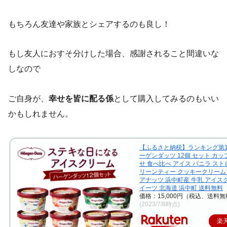
もちろん友達や家族とシェアするのも良し！
もし友人におすそ分けした場合、感謝されること間違いな
しなので
ご自身が、
幸せを皆に配る係
として購入してみるのもいい
かもしれません。
【ふるさと納税】ランキング第1
ーゲンダッツ 12個 セット カッ
せ 食べ比べ アイス バニラ スト
リーンティー クッキークリーム
アナッツ 浜中町産 牛乳 アイス
イーツ 北海道 浜中町 送料無料
価格：15,000円（税込、送料無
(2023/7/8時点)
楽