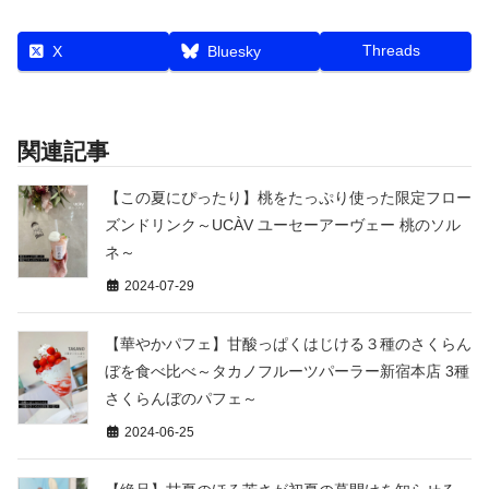
Threads
X
Bluesky
関連記事
【この夏にぴったり】桃をたっぷり使った限定フロー
ズンドリンク～UCÀV ユーセーアーヴェー 桃のソル
ネ～
2024-07-29
【華やかパフェ】甘酸っぱくはじける３種のさくらん
ぼを食べ比べ～タカノフルーツパーラー新宿本店 3種
さくらんぼのパフェ～
2024-06-25