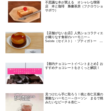
不思議な本が買える オシャレな喫茶
店 本と珈琲 梟書茶房（フクロウショ
サボウ）
【店舗がないお店】人気ショコラティエ
が織りなす食材のハーモニー～
Seiste（セイスト）・プティガトー タ
タン・クイニーアマンショコラ～
【都内チョコレートイベントまとめ】お
すすめチョコレートをさくっと解説！
見つけたら手に取ろう！桃と杏仁豆腐の
素敵なハーモニー～ローソン まるで桃
みたいなピーチ＆杏仁～