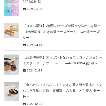
2024/04/15）
2024-04-08
【コスパ最強】2種類のチーズが様々な味わいを演出
～LAWSON むぎゅ濃チーズケーキ、ふわ濃チーズ
ケーキ～
2024-03-15
【話題沸騰中】エレガントなショコラコレクション～
ミスタードーナツ misdo meets GODIVA 第1弾～
2024-01-13
【食べたら止まらない！】大きな栗と卵が香るふっく
らした生地に舌鼓～喜田家 六人衆 どら焼き 栗一
粒～
2023-12-21