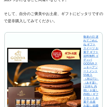
そして、自分のご褒美やお土産、ギフトにピッタリですの
で是非購入してみてください。
敬老の日 遅
れてごめん
ね ギフト
スイーツ お
菓子 ギフト
送料無料 ゴ
ディバ
GODIVA ク
ッキーアソ
ートメント
55枚入
（J81271）
（あす楽）
/ 日持ち 内
祝い お返し
内祝い ギフ
トセット お
菓子 出産
お返し 結婚