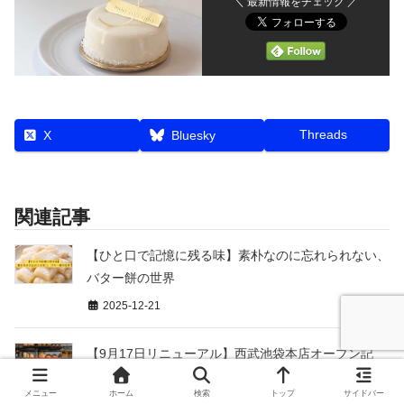
＼ 最新情報をチェック ／
Threads
X
Bluesky
関連記事
【ひと口で記憶に残る味】素朴なのに忘れられない、
バター餅の世界
2025-12-21
【9月17日リニューアル】西武池袋本店オープン記
念！限定スイーツ完全ガイド
メニュー
ホーム
検索
トップ
サイドバー