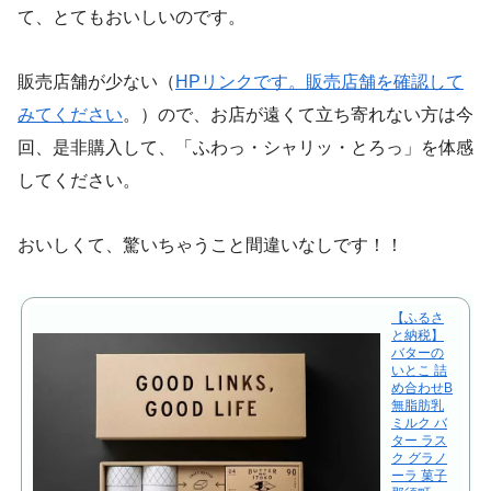
て、とてもおいしいのです。
販売店舗が少ない（
HPリンクです。販売店舗を確認して
みてください
。）ので、お店が遠くて立ち寄れない方は今
回、是非購入して、「ふわっ・シャリッ・とろっ」を体感
してください。
おいしくて、驚いちゃうこと間違いなしです！！
【ふるさ
と納税】
バターの
いとこ 詰
め合わせB
無脂肪乳
ミルク バ
ター ラス
ク グラノ
ーラ 菓子