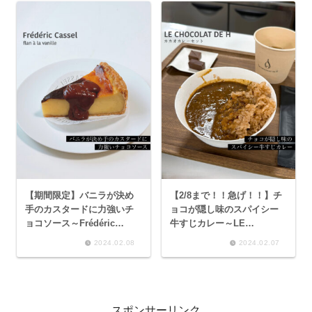
＆アールグレイ）～
【期間限定】バニラが決め
【2/8まで！！急げ！！】チ
手のカスタードに力強いチ
ョコが隠し味のスパイシー
ョコソース～Frédéric
牛すじカレー～LE
Cassel フラン・ヴァニー
CHOCOLAT DE H カカオ
2024.02.08
2024.02.07
ユ（チョコレートソース添
カレーセット～
え）～
スポンサーリンク