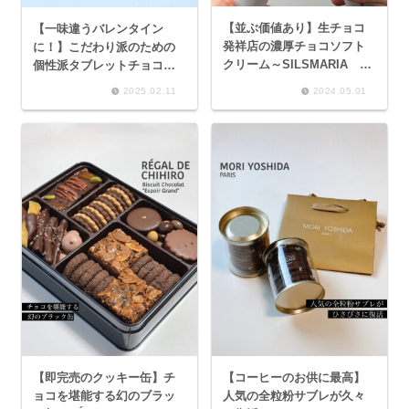
【並ぶ価値あり】生チョコ
【一味違うバレンタイン
発祥店の濃厚チョコソフト
に！】こだわり派のための
クリーム～SILSMARIA 生
個性派タブレットチョコレ
チョコソフト〈ビター〉、
ート～Noel Verde、
2025.02.11
2024.05.01
生チョコソフト 〈チーズ〉
Antidote～
～
【即完売のクッキー缶】チ
【コーヒーのお供に最高】
ョコを堪能する幻のブラッ
人気の全粒粉サブレが久々