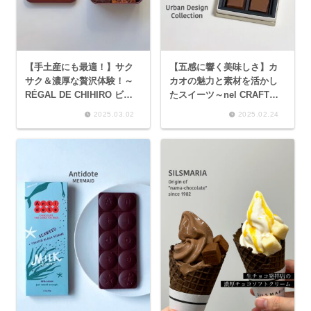
【手土産にも最適！】サク
【五感に響く美味しさ】カ
サク＆濃厚な贅沢体験！～
カオの魅力と素材を活かし
RÉGAL DE CHIHIRO ビス
たスイーツ～nel CRAFT
キュイ・ショコラ・エスポ
CHOCOLATE TOKYO～
2025.03.02
2025.02.24
ワール、ミニョン・グラッ
セ サントメ・ルージュ、ミ
ニョン・グラッセ サント
メ・トロピック～