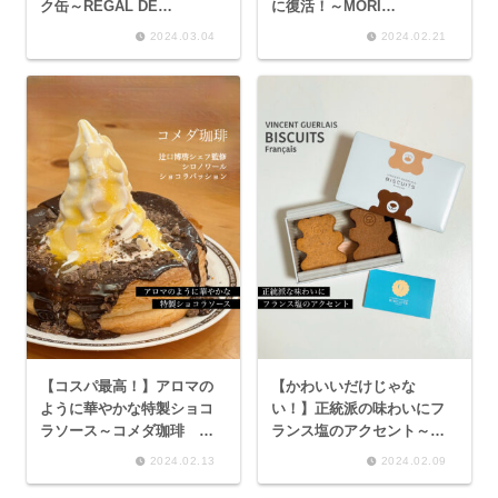
ク缶～RÉGAL DE
に復活！～MORI
CHIHIRO ビスキュイ・シ
YOSHIDA サブレ ショコラ
2024.03.04
2024.02.21
ョコラ エスポワール グ
ノワール、サブレ ショコラ
ラン～
オ レ～
【コスパ最高！】アロマの
【かわいいだけじゃな
ように華やかな特製ショコ
い！】正統派の味わいにフ
ラソース～コメダ珈琲 辻
ランス塩のアクセント～
口博啓シェフ監修 シロノ
VINCENT GUERLAIS
2024.02.13
2024.02.09
ワール ショコラパッショ
BISCUITS Français ビス
ン～
キュイ ウルソン（ショコラ