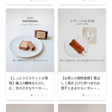
box～
りクッキーシュー、薫る八
丈フルーツレモン～
【しっとりビスケットが美
【お茶との相性抜群】香ば
味】極上の酸味をたのし
しく焼き上げた杵つきのお
む、北の小さなケーキ～も
団子とあまからいタレ～み
りもと 北の小さなケーキ
やこがね本舗 あまから団
2023.11.22
2023.11.06
「ハスカップジュエリー」
子～
～