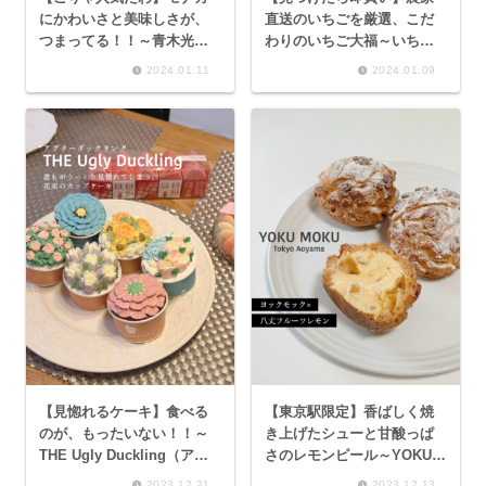
にかわいさと美味しさが、
直送のいちごを厳選、こだ
つまってる！！～青木光悦
わりのいちご大福～いちご
堂（あおきこうえつどう）
大福と茶菓のお店 あか～
2024.01.11
2024.01.09
手づくりハムスターモナカ
（つぶ餡）～
【見惚れるケーキ】食べる
【東京駅限定】香ばしく焼
のが、もったいない！！～
き上げたシューと甘酸っぱ
THE Ugly Duckling（アグ
さのレモンピール～YOKU
リーダックリング）flowers
MOKU ヨックモックの手作
2023.12.21
2023.12.13