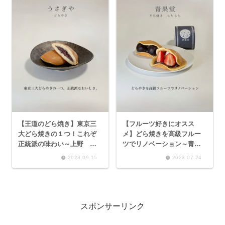
【王道のどら焼き】東京三
【フルーツ好きにオスス
大どら焼きの１つ！これぞ
メ】どら焼きを高級フルー
正統派の味わい～上野 う
ツでリノベーション～青果
さぎや どらやき～
堂 どら焼き 苺、葡萄～
2023.09.15
2023.07.24
スポンサーリンク