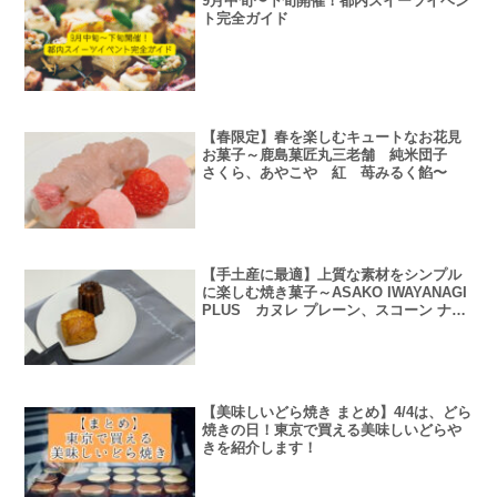
9月中旬〜下旬開催！都内スイーツイベン
ト完全ガイド
【春限定】春を楽しむキュートなお花見
お菓子～鹿島菓匠丸三老舗 純米団子
さくら、あやこや 紅 苺みるく餡〜
【手土産に最適】上質な素材をシンプル
に楽しむ焼き菓子～ASAKO IWAYANAGI
PLUS カヌレ プレーン、スコーン ナチ
ュレ、しっかりした甘さや食感のあるお
菓子、チーズケーキに合うコーヒー～
【美味しいどら焼き まとめ】4/4は、どら
焼きの日！東京で買える美味しいどらや
きを紹介します！