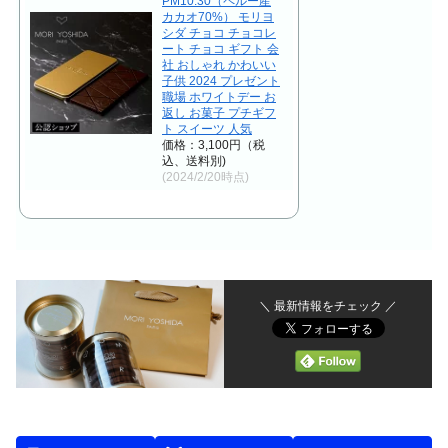
PM10:30（ペルー産
カカオ70%） モリヨ
シダ チョコ チョコレ
ート チョコ ギフト 会
社 おしゃれ かわいい
子供 2024 プレゼント
職場 ホワイトデー お
返し お菓子 プチギフ
ト スイーツ 人気
価格：3,100円（税
込、送料別)
(2024/2/20時点)
＼ 最新情報をチェック ／