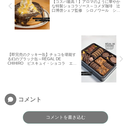
【コスパ最高！】アロマのように華やか
な特製ショコラソース～コメダ珈琲 辻
口博啓シェフ監修 シロノワール ショ
コラパッション～
【即完売のクッキー缶】チョコを堪能す
る幻のブラック缶～RÉGAL DE
CHIHIRO ビスキュイ・ショコラ エス
ポワール グラン～
コメント
コメントを書き込む