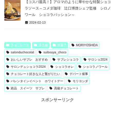
【コスパ最高！】アロマのように華やかな特製ショコ
ラソース～コメダ珈琲 辻口博啓シェフ監修 シロノ
ワール ショコラパッション～
2024-02-13
チョコレート
手土産
洋菓子
MORIYOSHIDA
salonduchocolat
suibouya_choco
おいしいサブレ おすすめ
サブレショコラ
サロショ2024
サロンデュショコラ2024
ショコラオレ
ショコラノワール
チョコレート好きな人と繋がりたい
デパート催事
バレンタインイベント ホワイトデー
モリヨシダ
絶品 スイーツ サブレ
高級チョコレート
スポンサーリンク