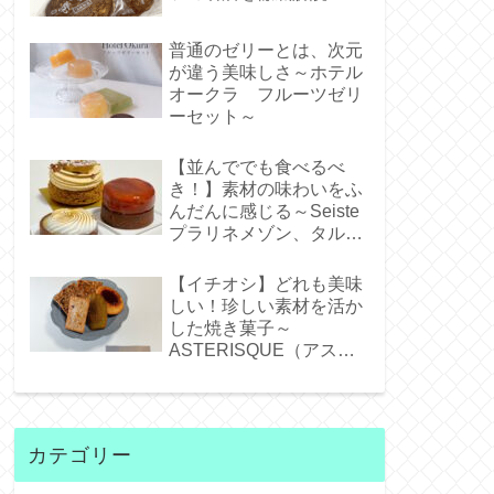
普通のゼリーとは、次元
が違う美味しさ～ホテル
オークラ フルーツゼリ
ーセット～
【並んででも食べるべ
き！】素材の味わいをふ
んだんに感じる～Seiste
プラリネメゾン、タルト
タタンジェネバ、タルト
シトロン～
【イチオシ】どれも美味
しい！珍しい素材を活か
した焼き菓子～
ASTERISQUE（アステ
リスク）～
カテゴリー