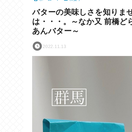
バターの美味しさを知りま
は・・・。～なか又 前橋ど
あんバター～
2022.11.13