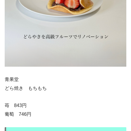
青果堂
どら焼き もちもち
苺 843円
葡萄 746円