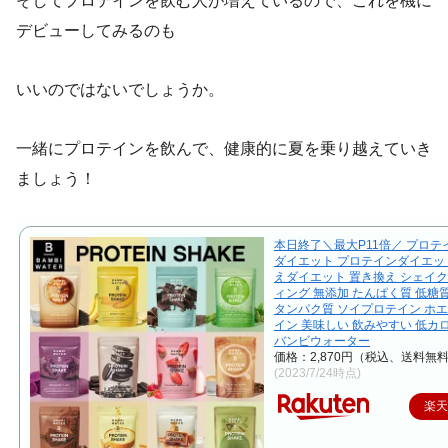
そしてプロテインを飲む人が増えているので、これを機に
デビューしてみるのも
いいのではないでしょうか。
一緒にプロテインを飲んで、健康的に夏を乗り越えていき
ましょう！
本日終了＼最大P11倍／ プロテ
ダイエット プロテインダイエッ
えダイエット 置き換え シェイク
ィング 無添加 たんぱく質 低糖
タンパク質 ソイプロテイン ホ
イン 美味しい 飲みやすい 低カ
バンビウォーター
価格：2,870円（税込、送料無料
(2023/7/24時点)
楽