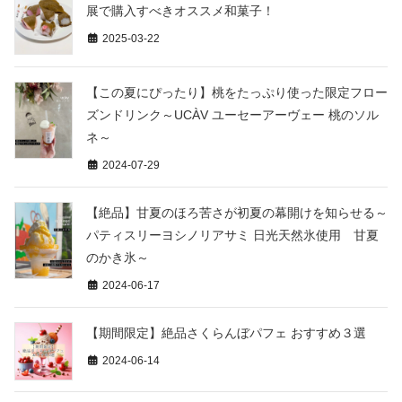
展で購入すべきオススメ和菓子！
2025-03-22
【この夏にぴったり】桃をたっぷり使った限定フロー
ズンドリンク～UCÀV ユーセーアーヴェー 桃のソル
ネ～
2024-07-29
【絶品】甘夏のほろ苦さが初夏の幕開けを知らせる～
パティスリーヨシノリアサミ 日光天然氷使用 甘夏
のかき氷～
2024-06-17
【期間限定】絶品さくらんぼパフェ おすすめ３選
2024-06-14