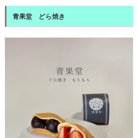
青果堂 どら焼き