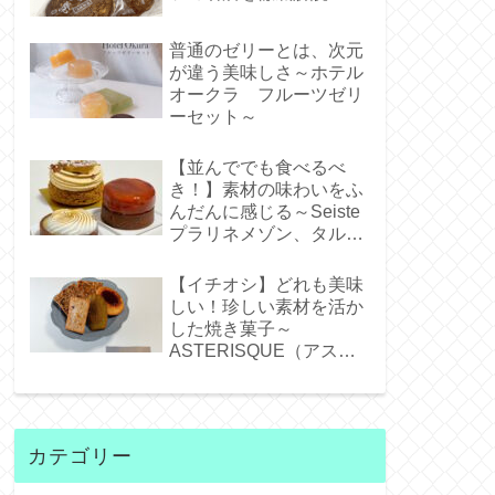
普通のゼリーとは、次元
が違う美味しさ～ホテル
オークラ フルーツゼリ
ーセット～
【並んででも食べるべ
き！】素材の味わいをふ
んだんに感じる～Seiste
プラリネメゾン、タルト
タタンジェネバ、タルト
シトロン～
【イチオシ】どれも美味
しい！珍しい素材を活か
した焼き菓子～
ASTERISQUE（アステ
リスク）～
カテゴリー