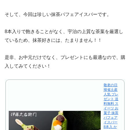
そして、今回は珍しい抹茶パフェアイスバーです。
8本入りで飽きることがなく、宇治の上質な茶葉を厳選し
ているため、抹茶好きには、たまりません！！
是非、お中元だけでなく、プレゼントにも最適なので、購
入してみてください！
敬老の日
帰省土産
人気 プレ
ゼント 送
料無料 ス
イーツ お
菓子 抹茶
パフェア
イスバー
8本入 か