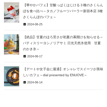
【華やかパフェ】甘酸っぱくはじける３種のさくらん
ぼを食べ比べ～タカノフルーツパーラー新宿本店 3種
さくらんぼのパフェ～
2024-06-25
【絶品】甘夏のほろ苦さが初夏の幕開けを知らせる～
パティスリーヨシノリアサミ 日光天然氷使用 甘夏
のかき氷～
2024-06-17
【デートや女子会に最適】オシャレでスイーツが美味
しいカフェ～dial presented by ENUOVE～
2024-06-14