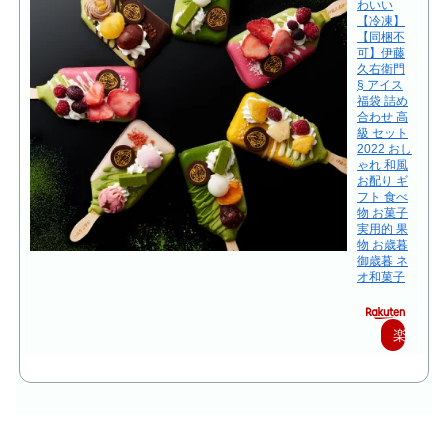
わいい
【冷凍】
【同梱不
可】伊藤
久右衛門
§ アイス
福袋 詰め
合わせ 高
級 セット
2022 おし
ゃれ 和風
お配り ギ
フト 食べ
物 お菓子
実用的 果
物 お歳暮
御歳暮 ネ
オ和菓子
楽
天
で
購