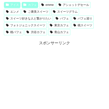
アイス
カフェ
emme
アシェットデセール
エンメ
ご褒美スイーツ
スイーツグラム
スイーツ好きな人と繋がりたい
パフェ
パフェ巡り
フォトジェニックスイーツ
東京カフェ
桃スイーツ
桃パフェ
渋谷カフェ
青山カフェ
スポンサーリンク