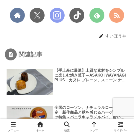
すいぼうや
関連記事
【手土産に最適】上質な素材をシンプル
に楽しむ焼き菓子～ASAKO IWAYANAGI
PLUS カヌレ プレーン、スコーン ナチ
ュレ、しっかりした甘さや食感のあるお
菓子、チーズケーキに合うコーヒー～
全国のローソン、ナチュラルローソン限
定 新作商品と秋を感じるハーゲンダッ
ツ特集～バニラキャラメルパイ、蜜いも
のタルト
メニュー
ホーム
検索
トップ
サイドバー