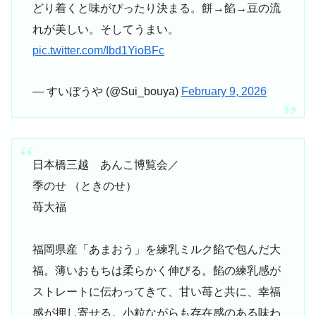
どり着くと味がぴったり決まる。餅→餡→豆の流
れが美しい。そしてうまい。
pic.twitter.com/Ibd1YioBFc
— すいぼうや (@Sui_bouya)
February 9, 2026
日本橋三越 あんこ博覧会／
季のせ （ときのせ）
苺大福
福岡県産「あまおう」を練乳ミルク餡で包んだ大
福。薄いおもちは柔らかく伸びる。餡の練乳感が
ストレートに伝わってきて、甘い苺と共に、幸福
感が押し寄せる。小粒ながらも存在感のある味わ