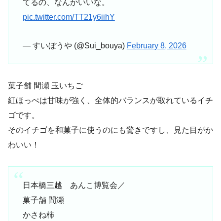
てるの、なんかいいな。
pic.twitter.com/TT21y6iihY
— すいぼうや (@Sui_bouya)
February 8, 2026
菓子舗 間瀬 玉いちご
紅ほっぺは甘味が強く、全体的バランスが取れているイチ
ゴです。
そのイチゴを和菓子に使うのにも驚きですし、見た目がか
わいい！
日本橋三越 あんこ博覧会／
菓子舗 間瀬
かさね柿