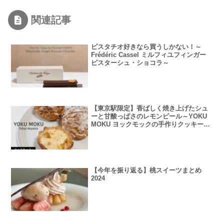
関連記事
ピスタチオ好きなら買うしかない！～
Frédéric Cassel ミルフィユフィンガー
ピスターシュ・ショコラ～
【東京駅限定】香ばしく焼き上げたシュ
ーと甘酸っぱさのレモンピール～YOKU
MOKU ヨックモックの手作りクッキーシ
ュー、薫る八丈フルーツレモン～
【今年を振り返る】桃スイーツまとめ
2024