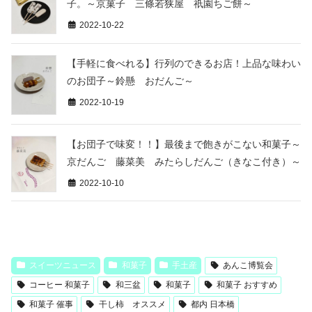
子。～京菓子 三條若狭屋 祇園ちご餅～
2022-10-22
【手軽に食べれる】行列のできるお店！上品な味わい
のお団子～鈴懸 おだんご～
2022-10-19
【お団子で味変！！】最後まで飽きがこない和菓子～
京だんご 藤菜美 みたらしだんご（きなこ付き）～
2022-10-10
スイーツニュース
和菓子
手土産
あんこ博覧会
コーヒー 和菓子
和三盆
和菓子
和菓子 おすすめ
和菓子 催事
干し柿 オススメ
都内 日本橋