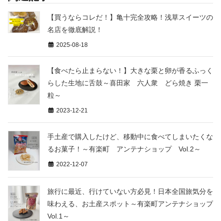
【買うならコレだ！】亀十完全攻略！浅草スイーツの
名店を徹底解説！
2025-08-18
【食べたら止まらない！】大きな栗と卵が香るふっく
らした生地に舌鼓～喜田家 六人衆 どら焼き 栗一
粒～
2023-12-21
手土産で購入したけど、移動中に食べてしまいたくな
るお菓子！～有楽町 アンテナショップ Vol.2～
2022-12-07
旅行に最近、行けていない方必見！日本全国旅気分を
味わえる、お土産スポット～有楽町アンテナショップ
Vol.1～