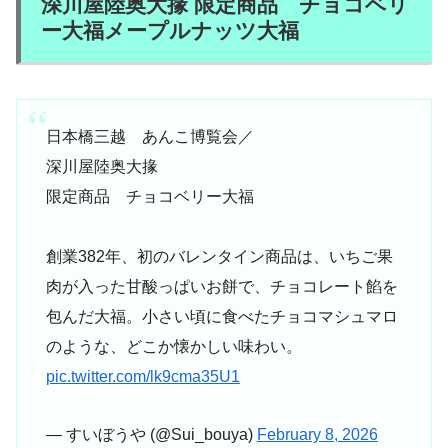
深川屋陸奥大掾 限定商品 チョコベリ
ー大福メープルナッツ大福
日本橋三越 あんこ博覧会／
深川屋陸奥大掾
限定商品 チョコベリー大福
創業382年、初のバレンタイン商品は、いちご果
肉が入った甘酸っぱいお餅で、チョコレート餡を
包んだ大福。小さい頃に食べたチョコマシュマロ
のような、どこか懐かしい味わい。
pic.twitter.com/lk9cma35U1
— すいぼうや (@Sui_bouya)
February 8, 2026