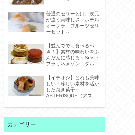
普通のゼリーとは、次元
が違う美味しさ～ホテル
オークラ フルーツゼリ
ーセット～
【並んででも食べるべ
き！】素材の味わいをふ
んだんに感じる～Seiste
プラリネメゾン、タルト
タタンジェネバ、タルト
シトロン～
【イチオシ】どれも美味
しい！珍しい素材を活か
した焼き菓子～
ASTERISQUE（アステ
リスク）～
カテゴリー