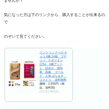
ませんか？
気になった方は下のリンクから、購入することが出来るの
で
のぞいて見てください。
リンツ リンドール チ
ョコ 4種 24個 ゴデ
ィバ ナポリタン
225g 4種アソー
ト 詰合せ 個包
装 高級 ゴール
ド 人気 ばらまき
コストコ 送料無料
価格：2,950円（税
込、送料別)
(2024/1/9時点)