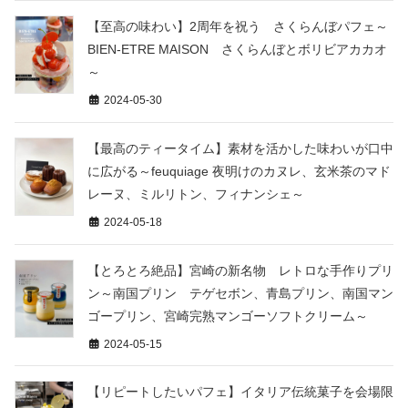
【至高の味わい】2周年を祝う さくらんぼパフェ～
BIEN-ETRE MAISON さくらんぼとボリビアカカオ
～
2024-05-30
【最高のティータイム】素材を活かした味わいが口中
に広がる～feuquiage 夜明けのカヌレ、玄米茶のマド
レーヌ、ミルリトン、フィナンシェ～
2024-05-18
【とろとろ絶品】宮崎の新名物 レトロな手作りプリ
ン～南国プリン テゲセボン、青島プリン、南国マン
ゴープリン、宮崎完熟マンゴーソフトクリーム～
2024-05-15
【リピートしたいパフェ】イタリア伝統菓子を会場限