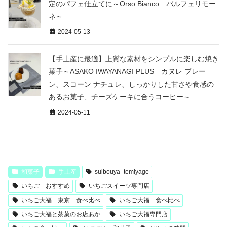
定のパフェ仕立てに～Orso Bianco パルフェリモー
ネ～
2024-05-13
【手土産に最適】上質な素材をシンプルに楽しむ焼き
菓子～ASAKO IWAYANAGI PLUS カヌレ プレー
ン、スコーン ナチュレ、しっかりした甘さや食感の
あるお菓子、チーズケーキに合うコーヒー～
2024-05-11
和菓子
手土産
suibouya_temiyage
いちご おすすめ
いちごスイーツ専門店
いちご大福 東京 食べ比べ
いちご大福 食べ比べ
いちご大福と茶菓のお店あか
いちご大福専門店