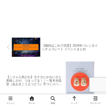
【都内はこれで完璧】2024年バレンタイ
ンチョコレート イベントまとめ
【こりゃ人気だわ】モナカにかわいさと
美味しさが、つまってる！！～青木光悦
堂（あおきこうえつどう）手づくりハム
スターモナカ（つぶ餡）～
メニュー
ホーム
検索
トップ
サイドバー