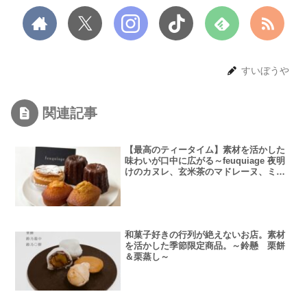
すいぼうや
関連記事
【最高のティータイム】素材を活かした
味わいが口中に広がる～feuquiage 夜明
けのカヌレ、玄米茶のマドレーヌ、ミル
リトン、フィナンシェ～
和菓子好きの行列が絶えないお店。素材
を活かした季節限定商品。～鈴懸 栗餅
＆栗蒸し～