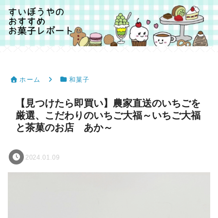
ホーム
和菓子
【見つけたら即買い】農家直送のいちごを
厳選、こだわりのいちご大福～いちご大福
と茶菓のお店 あか～
2024.01.09