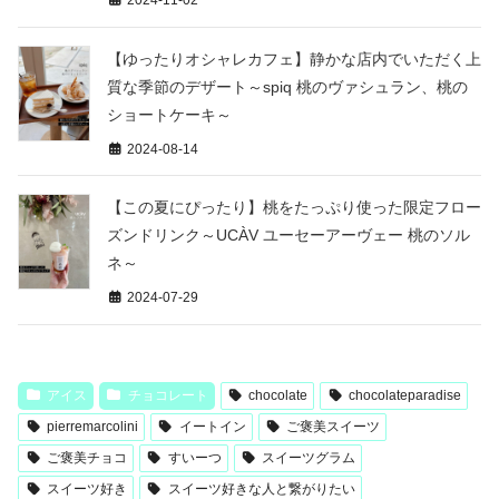
【ゆったりオシャレカフェ】静かな店内でいただく上
質な季節のデザート～spiq 桃のヴァシュラン、桃の
ショートケーキ～
2024-08-14
【この夏にぴったり】桃をたっぷり使った限定フロー
ズンドリンク～UCÀV ユーセーアーヴェー 桃のソル
ネ～
2024-07-29
アイス
チョコレート
chocolate
chocolateparadise
pierremarcolini
イートイン
ご褒美スイーツ
ご褒美チョコ
すいーつ
スイーツグラム
スイーツ好き
スイーツ好きな人と繋がりたい