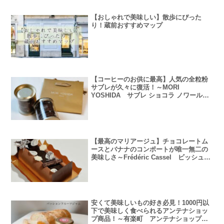
【おしゃれで美味しい】散歩にぴった
り！蔵前おすすめマップ
【コーヒーのお供に最高】人気の全粒粉
サブレが久々に復活！～MORI
YOSHIDA サブレ ショコラ ノワール、
サブレ ショコラ オ レ～
【最高のマリアージュ】チョコレートム
ースとバナナのコンポートが唯一無二の
美味しさ～Frédéric Cassel ビッシュ・
イヴォンヌ～
安くて美味しいもの好き必見！1000円以
下で美味しく食べられるアンテナショッ
プ商品！～有楽町 アンテナショップ