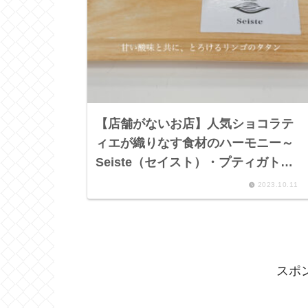
【店舗がないお店】人気ショコラテ
ィエが織りなす食材のハーモニー～
Seiste（セイスト）・プティガト
ー タタン・クイニーアマンショコ
2023.10.11
ラ～
スポ