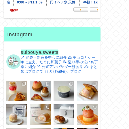
Instagram
suibouya.sweets
📍 池袋・新宿を中心に紹介
🍰 チョコとケー
キに全力。たまに和菓子
📝 造り手の想いも丁
寧に紹介
🏅 公式アンバサダー歴あり
✍️ まと
めはブログで
↓↓ X (Twitter)、ブログ