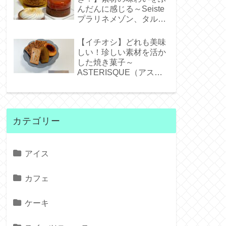
んだんに感じる～Seiste
プラリネメゾン、タルト
タタンジェネバ、タルト
シトロン～
【イチオシ】どれも美味
しい！珍しい素材を活か
した焼き菓子～
ASTERISQUE（アステ
リスク）～
カテゴリー
アイス
カフェ
ケーキ