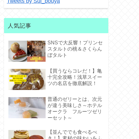
Tweets by Sui_bouya
人気記事
SNSで大反響！プリンセ
スタルトの桃＆さくらん
ぼタルト
【買うならコレだ！】亀
十完全攻略！浅草スイー
ツの名店を徹底解説！
普通のゼリーとは、次元
が違う美味しさ～ホテル
オークラ フルーツゼリ
ーセット～
【並んででも食べるべ
き！】素材の味わいをふ