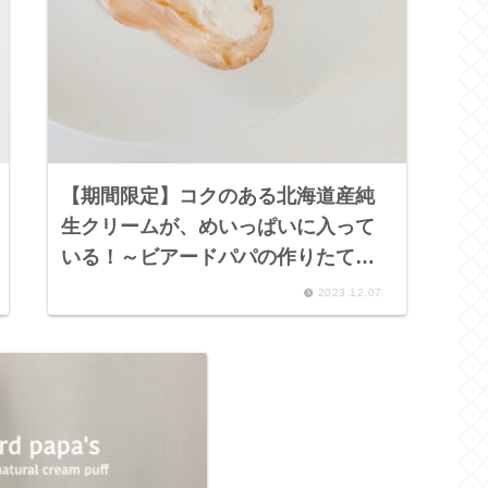
【期間限定】コクのある北海道産純
生クリームが、めいっぱいに入って
いる！～ビアードパパの作りたて工
房 プレミアム芳醇生クリームシュー
2023.12.07
（クッキーシュー）～