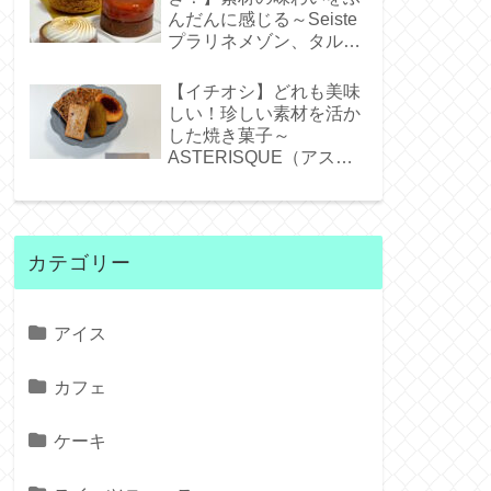
んだんに感じる～Seiste
プラリネメゾン、タルト
タタンジェネバ、タルト
シトロン～
【イチオシ】どれも美味
しい！珍しい素材を活か
した焼き菓子～
ASTERISQUE（アステ
リスク）～
カテゴリー
アイス
カフェ
ケーキ