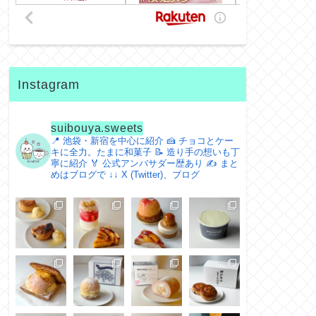
Instagram
suibouya.sweets
📍 池袋・新宿を中心に紹介
🍰 チョコとケー
キに全力。たまに和菓子
📝 造り手の想いも丁
寧に紹介
🏅 公式アンバサダー歴あり
✍️ まと
めはブログで
↓↓ X (Twitter)、ブログ