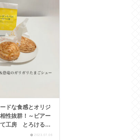
ードな食感とオリジ
相性抜群！～ビアー
て工房 とろけるも
のガリガリたまごシ
2023.07.06