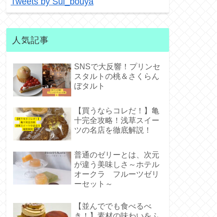
Tweets by Sui_bouya
人気記事
SNSで大反響！プリンセ
スタルトの桃＆さくらん
ぼタルト
【買うならコレだ！】亀
十完全攻略！浅草スイー
ツの名店を徹底解説！
普通のゼリーとは、次元
が違う美味しさ～ホテル
オークラ フルーツゼリ
ーセット～
【並んででも食べるべ
き！】素材の味わいをふ