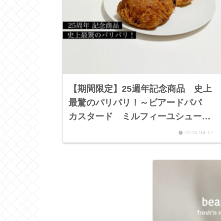
【期間限定】25週年記念商品 史上
最驚のパリパリ！～ビアードパパ
カスタード ミルフィーユシュー、
カスタードプリン クッキーシュー
2024.04.07
～