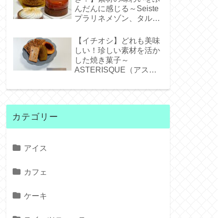
んだんに感じる～Seiste
プラリネメゾン、タルト
タタンジェネバ、タルト
シトロン～
【イチオシ】どれも美味
しい！珍しい素材を活か
した焼き菓子～
ASTERISQUE（アステ
リスク）～
カテゴリー
アイス
カフェ
ケーキ