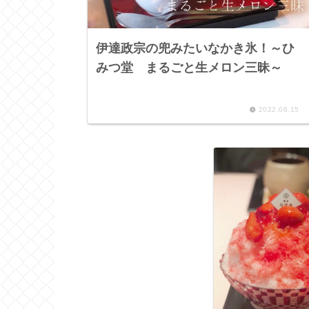
伊達政宗の兜みたいなかき氷！～ひ
みつ堂 まるごと生メロン三昧～
2022.08.15