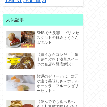
Tweets by Sui_bouya
人気記事
SNSで大反響！プリンセ
スタルトの桃＆さくらん
ぼタルト
【買うならコレだ！】亀
十完全攻略！浅草スイー
ツの名店を徹底解説！
普通のゼリーとは、次元
が違う美味しさ～ホテル
オークラ フルーツゼリ
ーセット～
【並んででも食べるべ
き！】素材の味わいをふ