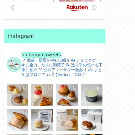
Instagram
suibouya.sweets
📍 池袋・新宿を中心に紹介
🍰 チョコとケー
キに全力。たまに和菓子
📝 造り手の想いも丁
寧に紹介
🏅 公式アンバサダー歴あり
✍️ まと
めはブログで
↓↓ X (Twitter)、ブログ