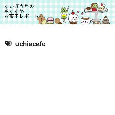
uchiacafe