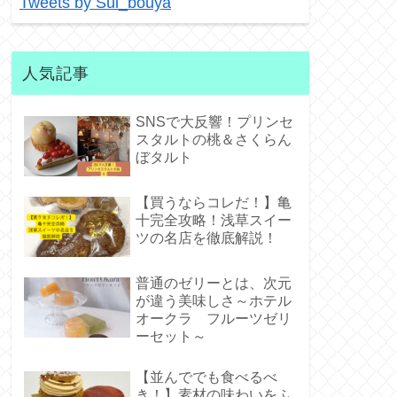
Tweets by Sui_bouya
人気記事
SNSで大反響！プリンセ
スタルトの桃＆さくらん
ぼタルト
【買うならコレだ！】亀
十完全攻略！浅草スイー
ツの名店を徹底解説！
普通のゼリーとは、次元
が違う美味しさ～ホテル
オークラ フルーツゼリ
ーセット～
【並んででも食べるべ
き！】素材の味わいをふ