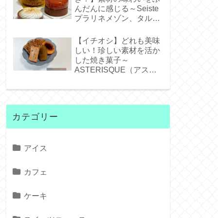
んだんに感じる～Seiste
プラリネメゾン、タルト
タタンジェネバ、タルト
シトロン～
【イチオシ】どれも美味
しい！珍しい素材を活か
した焼き菓子～
ASTERISQUE（アステ
リスク）～
カテゴリー
アイス
カフェ
ケーキ