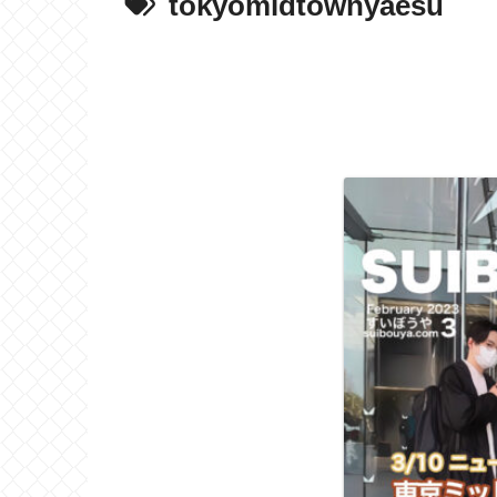
tokyomidtownyaesu