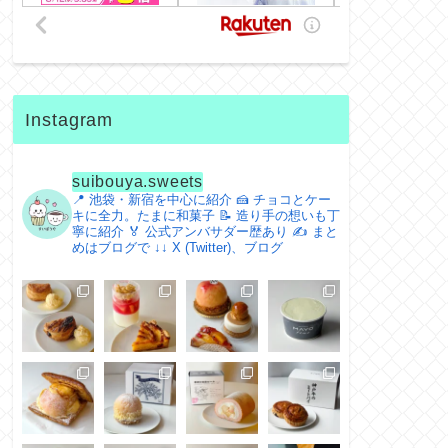
Instagram
suibouya.sweets
📍 池袋・新宿を中心に紹介
🍰 チョコとケー
キに全力。たまに和菓子
📝 造り手の想いも丁
寧に紹介
🏅 公式アンバサダー歴あり
✍️ まと
めはブログで
↓↓ X (Twitter)、ブログ