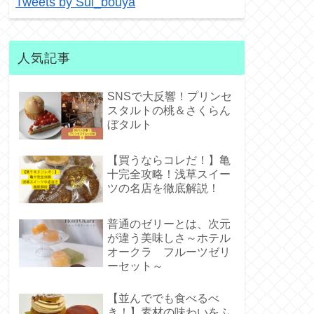
Tweets by Sui_bouya
人気記事
SNSで大反響！プリンセ
スタルトの桃＆さくらん
ぼタルト
【買うならコレだ！】亀
十完全攻略！浅草スイー
ツの名店を徹底解説！
普通のゼリーとは、次元
が違う美味しさ～ホテル
オークラ フルーツゼリ
ーセット～
【並んででも食べるべ
き！】素材の味わいをふ