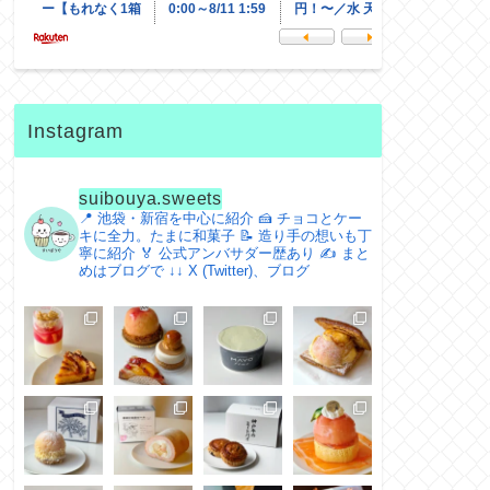
Instagram
suibouya.sweets
📍 池袋・新宿を中心に紹介
🍰 チョコとケー
キに全力。たまに和菓子
📝 造り手の想いも丁
寧に紹介
🏅 公式アンバサダー歴あり
✍️ まと
めはブログで
↓↓ X (Twitter)、ブログ