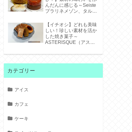
んだんに感じる～Seiste
プラリネメゾン、タルト
タタンジェネバ、タルト
シトロン～
【イチオシ】どれも美味
しい！珍しい素材を活か
した焼き菓子～
ASTERISQUE（アステ
リスク）～
カテゴリー
アイス
カフェ
ケーキ