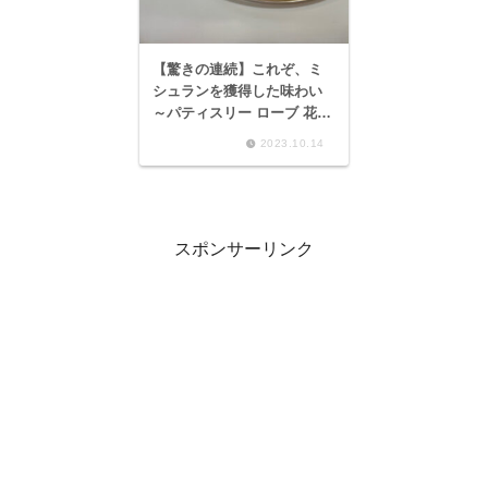
【驚きの連続】これぞ、ミ
シュランを獲得した味わい
～パティスリー ローブ 花鏡
庵 シトロン、⼭江村 利平
2023.10.14
栗のマロンパイ～
スポンサーリンク