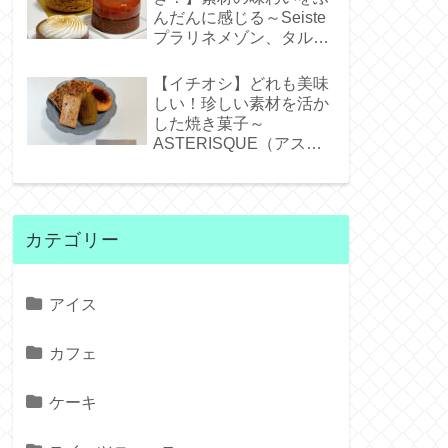
んだんに感じる～Seiste
プラリネメゾン、タルト
タタンジェネバ、タルト
シトロン～
【イチオシ】どれも美味
しい！珍しい素材を活か
した焼き菓子～
ASTERISQUE（アステ
リスク）～
カテゴリー
アイス
カフェ
ケーキ