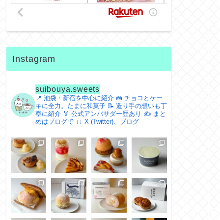
Instagram
suibouya.sweets
📍 池袋・新宿を中心に紹介
🍰 チョコとケー
キに全力。たまに和菓子
📝 造り手の想いも丁
寧に紹介
🏅 公式アンバサダー歴あり
✍️ まと
めはブログで
↓↓ X (Twitter)、ブログ