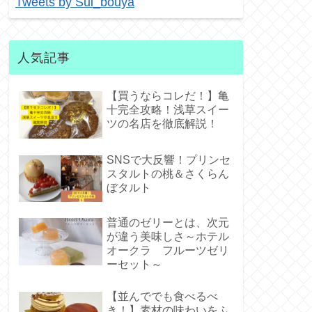
Tweets by Sui_bouya
人気記事
【買うならコレだ！】亀
十完全攻略！浅草スイー
ツの名店を徹底解説！
SNSで大反響！プリンセ
スタルトの桃＆さくらん
ぼタルト
普通のゼリーとは、次元
が違う美味しさ～ホテル
オークラ フルーツゼリ
ーセット～
【並んででも食べるべ
き！】素材の味わいをふ