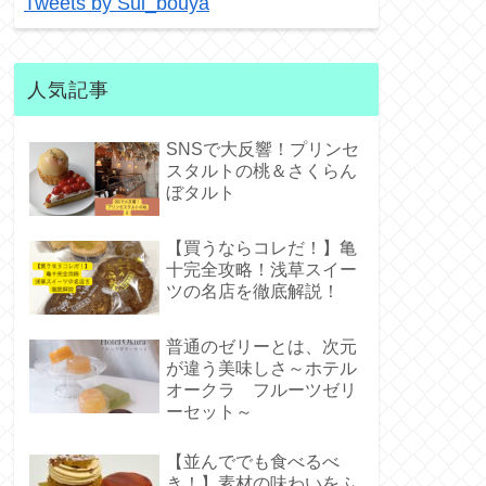
Tweets by Sui_bouya
人気記事
SNSで大反響！プリンセ
スタルトの桃＆さくらん
ぼタルト
【買うならコレだ！】亀
十完全攻略！浅草スイー
ツの名店を徹底解説！
普通のゼリーとは、次元
が違う美味しさ～ホテル
オークラ フルーツゼリ
ーセット～
【並んででも食べるべ
き！】素材の味わいをふ