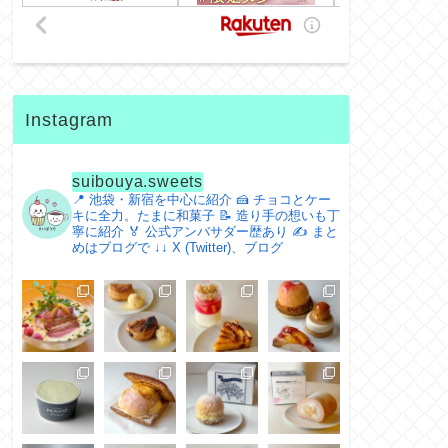
Instagram
suibouya.sweets
📍 池袋・新宿を中心に紹介
🍰 チョコとケー
キに全力。たまに和菓子
📝 造り手の想いも丁
寧に紹介
🏅 公式アンバサダー歴あり
✍️ まと
めはブログで
↓↓ X (Twitter)、ブログ