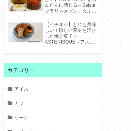
んだんに感じる～Seiste
プラリネメゾン、タルト
タタンジェネバ、タルト
シトロン～
【イチオシ】どれも美味
しい！珍しい素材を活か
した焼き菓子～
ASTERISQUE（アステ
リスク）～
カテゴリー
アイス
カフェ
ケーキ