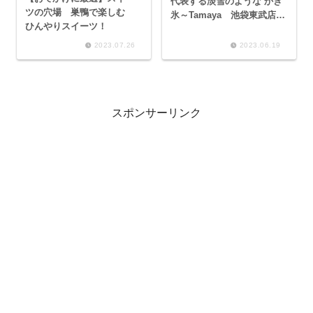
代表する淡雪のような かき
ツの穴場 巣鴨で楽しむ
氷～Tamaya 池袋東武店
ひんやりスイーツ！
ミルクセーキ、期間限定メ
ロン～
2023.07.26
2023.06.19
スポンサーリンク