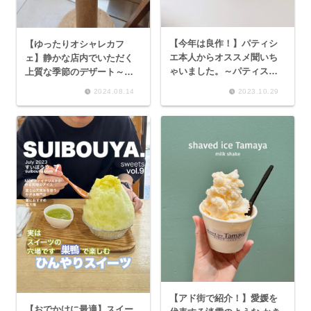
【今年は良作！】パティシ
【ゆったりオシャレカフ
エ本人からオススメ聞いち
ェ】静かな店内でいただく
ゃいました。～パティスリ
上質な季節のデザート～
ー ヨシノリアサミ ベイ
spiq 桃のヴァシュラン、桃
2024.08.14
2023.10.29
クドチーズユズ、シャイン
のショートケーキ～
マスカットのタルト～
【アド街で紹介！】愛媛を
【おでかけに最適】スイー