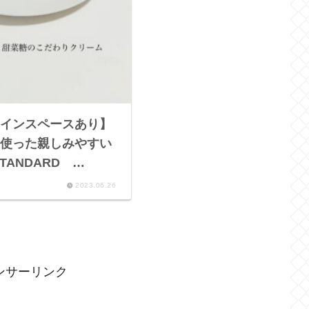
インスペースあり】
使った親しみやすい
STANDARD
S ミルクスティック、北
2023.06.26
イニーアマン～
ンサーリンク