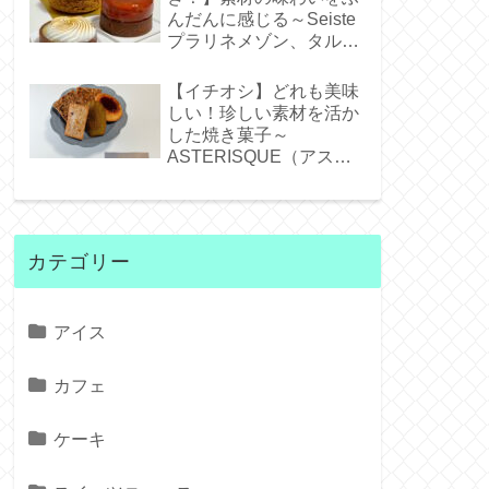
んだんに感じる～Seiste
プラリネメゾン、タルト
タタンジェネバ、タルト
シトロン～
【イチオシ】どれも美味
しい！珍しい素材を活か
した焼き菓子～
ASTERISQUE（アステ
リスク）～
カテゴリー
アイス
カフェ
ケーキ