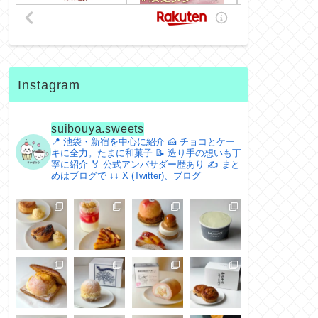
Instagram
suibouya.sweets
📍 池袋・新宿を中心に紹介
🍰 チョコとケー
キに全力。たまに和菓子
📝 造り手の想いも丁
寧に紹介
🏅 公式アンバサダー歴あり
✍️ まと
めはブログで
↓↓ X (Twitter)、ブログ