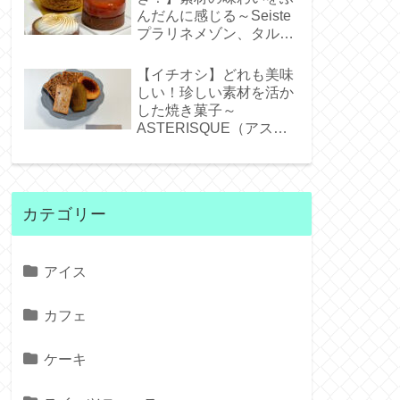
んだんに感じる～Seiste
プラリネメゾン、タルト
タタンジェネバ、タルト
シトロン～
【イチオシ】どれも美味
しい！珍しい素材を活か
した焼き菓子～
ASTERISQUE（アステ
リスク）～
カテゴリー
アイス
カフェ
ケーキ