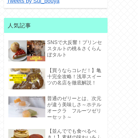
Tweets by Sui_bouya
人気記事
SNSで大反響！プリンセ
スタルトの桃＆さくらん
ぼタルト
【買うならコレだ！】亀
十完全攻略！浅草スイー
ツの名店を徹底解説！
普通のゼリーとは、次元
が違う美味しさ～ホテル
オークラ フルーツゼリ
ーセット～
【並んででも食べるべ
き！】素材の味わいをふ